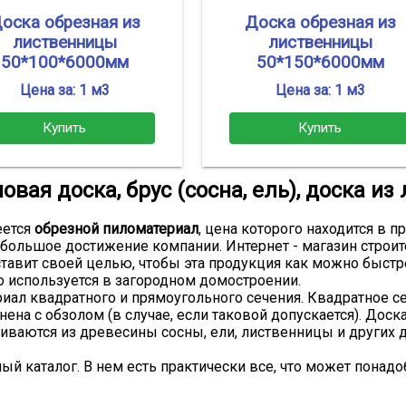
оска обрезная из
Доска обрезная из
лиственницы
лиственницы
50*100*6000мм
50*150*6000мм
Цена за: 1 м3
Цена за: 1 м3
Купить
Купить
вая доска, брус (сосна, ель), доска и
еется
обрезной пиломатериал
, цена которого находится в 
большое достижение компании. Интернет - магазин строи
тавит своей целью, чтобы эта продукция как можно быстр
о используется в загородном домостроении.
иал квадратного и прямоугольного сечения. Квадратное се
нена с обзолом (в случае, если таковой допускается). Дос
иваются из древесины сосны, ели, лиственницы и других 
й каталог. В нем есть практически все, что может понадо