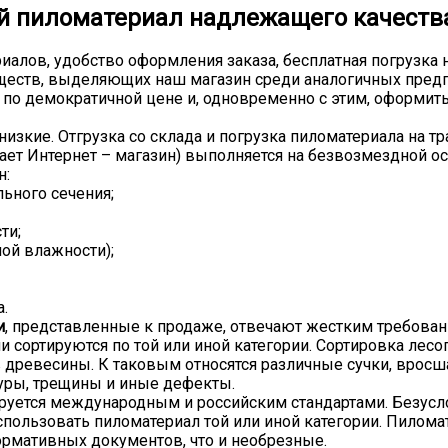
ой пиломатериал надлежащего качества
лов, удобство оформления заказа, бесплатная погрузка на
уществ, выделяющих наш магазин среди аналогичных пред
по демократичной цене и, одновременно с этим, оформить 
низкие. Отгрузка со склада и погрузка пиломатериала на т
чает Интернет – магазин) выполняется на безвозмездной ос
н:
льного сечения;
ти;
ной влажности);
.
и
, представленные к продаже, отвечают жестким требова
и сортируются по той или иной категории. Сортировка лес
 древесины. К таковым относятся различные сучки, вросш
туры, трещины и иные дефекты.
уется международным и российским стандартами. Безуслов
 использовать пиломатериал той или иной категории. Пилом
ормативных документов, что и необрезные.