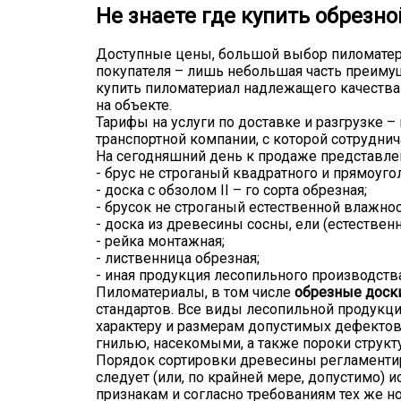
Не знаете где купить обрезн
Доступные цены, большой выбор пиломатериа
покупателя – лишь небольшая часть преим
купить пиломатериал надлежащего качества 
на объекте.
Тарифы на услуги по доставке и разгрузке – 
транспортной компании, с которой сотрудни
На сегодняшний день к продаже представле
- брус не строганый квадратного и прямоуго
- доска с обзолом II – го сорта обрезная;
- брусок не строганый естественной влажнос
- доска из древесины сосны, ели (естествен
- рейка монтажная;
- лиственница обрезная;
- иная продукция лесопильного производства
Пиломатериалы, в том числе
обрезные доск
стандартов. Все виды лесопильной продукци
характеру и размерам допустимых дефектов
гнилью, насекомыми, а также пороки струк
Порядок сортировки древесины регламентир
следует (или, по крайней мере, допустимо)
признакам и согласно требованиям тех же н