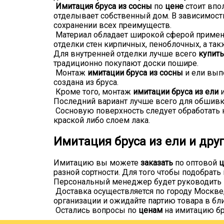
Имитация бруса из сосны
по
цене
стоит впол
отделывает собственный дом. В зависимости
сохранении всех преимуществ.
Материал обладает широкой сферой примен
отделки стен кирпичных, пеноблочных, а так
Для внутренней отделки лучше всего
купить
традиционно покупают доски пошире.
Монтаж
имитации бруса из сосны
и ели вып
создана из бруса.
Кроме того, монтаж
имитации бруса из ели
Последний вариант лучше всего для обшивки
Сосновую поверхность следует обработать 
краской либо слоем лака.
Имитация бруса из ели и дру
Имитацию вы можете
заказать
по оптовой
ц
разной сортности. Для того чтобы подобрат
Персональный менеджер будет руководить п
Доставка осуществляется по городу Москве,
организации и ожидайте партию товара в бл
Остались вопросы по
ценам
на имитацию бр