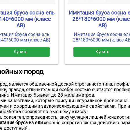
ация бруса сосна ель
Имитация бруса сосна 
140*6000 мм (класс
28*180*6000 мм (клас
АВ)
АВ)
тация бруса сосна ель
Имитация бруса сосна ел
140*6000 мм (класс АВ)
28*180*6000 мм (класс АВ
Купить
Купить
войных пород
род является обшивочной доской строганного типа, профи
ки, правда, отличительной особенностью считается профил
щина. Имитация бывает до 28 миллиметров.
еми качествами, которые присущи натуральной древесине.
ичен и с хорошими звукоизолирующими свойствами. При и
бработка проходят по высшему классу.
ысокая теплопроводность, аккумуляция лишней жидкости, 
итация бруса из ели
хорошо сопротивляется действию пара
е доступный.