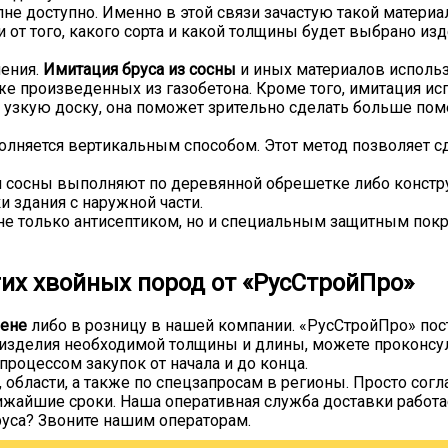
не доступно. Именно в этой связи зачастую такой материа
 от того, какого сорта и какой толщины будет выбрано изд
ения.
Имитация бруса из сосны
и иных материалов использ
же произведенных из газобетона. Кроме того, имитация исп
узкую доску, она поможет зрительно сделать больше пом
олняется вертикальным способом. Этот метод позволяет с
и сосны выполняют по деревянной обрешетке либо констр
 здания с наружной части.
не только антисептиком, но и специальным защитным покр
гих хвойных пород от «РусСтройПро»
ене
либо в розницу в нашей компании. «РусСтройПро» пос
ь изделия необходимой толщины и длины, можете проконс
роцессом закупок от начала и до конца.
 области, а также по спецзапросам в регионы. Просто сог
ижайшие сроки. Наша оперативная служба доставки работае
уса? Звоните нашим операторам.