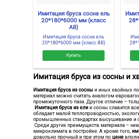
Имитация бруса сосна ель
Имит
20*180*6000 мм (класс
28*
АВ)
Имитация бруса сосна ель
Ими
20*180*6000 мм (класс АВ)
28*
Купить
Имитация бруса из сосны и х
Имитация бруса из сосны
и иных хвойных по
материал можно считать аналогом евровагон
промежуточного паза. Другое отличие – тол
Имитация бруса из ели
и сосны славится вс
обладает малой теплопроводностью, эколог
промышленных стандартах высушивание и о
Среди других преимуществ материала – нев
микроклимата в постройке. А кроме того,
им
довольно прочный и при этом по
цене
вполн